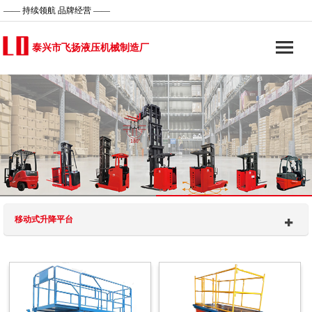
—— 持续领航 品牌经营 ——
泰兴市飞扬液压机械制造厂
移动式升降平台