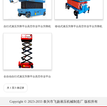
自行式液压升降平台高空作业平台升降机
移动式液压升降平台高空作业平台升降机
全自动自行式液压升降平台高空作业平台
共 1 页/3 条记录
Copyright © 2023-2033 泰兴市飞扬液压机械制造厂 版权所有